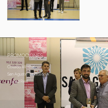
PROMOCIONES
Collado Villalba
San Agustín de Guadalix
Ciudad Real