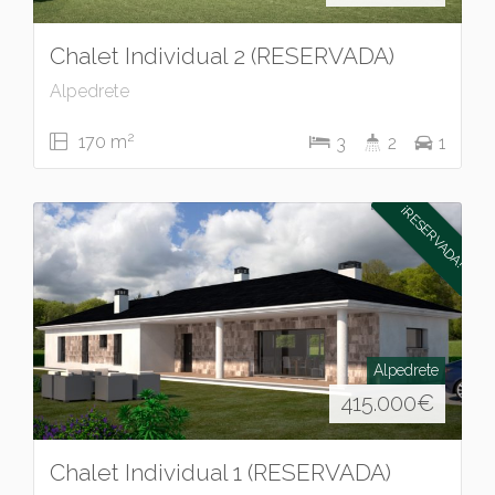
Chalet Individual 2 (RESERVADA)
Alpedrete
2
170 m
3
2
1
¡RESERVADA!
Alpedrete
415.000
€
Chalet Individual 1 (RESERVADA)