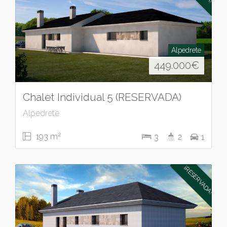
Alpedrete
449.000
€
Chalet Individual 5 (RESERVADA)
Alpedrete
2
193 m
3
2
1
¡RESERVADA!