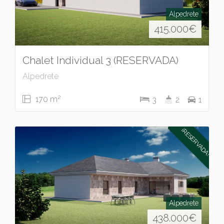
Alpedrete
415.000
€
Chalet Individual 3 (RESERVADA)
Alpedrete
2
170 m
3
2
1
¡RESERVADA!
Alpedrete
438.000
€