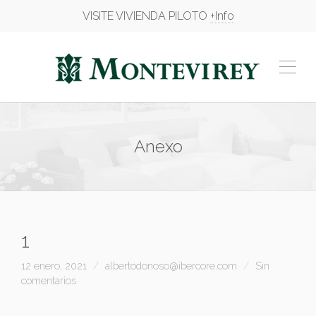
VISITE VIVIENDA PILOTO
+Info
Anexo
1
12 enero, 2021
albertodonoso@ibercore.com
Sin
comentarios