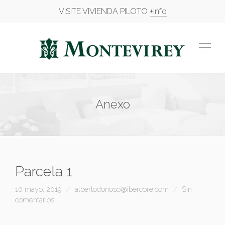
VISITE VIVIENDA PILOTO
+Info
Anexo
Parcela 1
10 mayo, 2019
albertodonoso@ibercore.com
Sin
comentarios