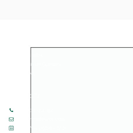
PROMOCIONES
Collado Villalba
San Agustín de Guadalix
Ciudad Real
CONTACTO
+34 609 554 014
info@montevirey.com
Lun. – Vie. 09:00 – 17:00