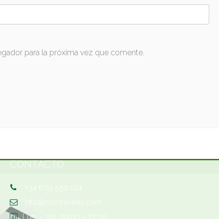
egador para la próxima vez que comente.
CONTACTO
+34 609 554 014
info@montevirey.com
Lun. – Vie. 09:00 – 17:00