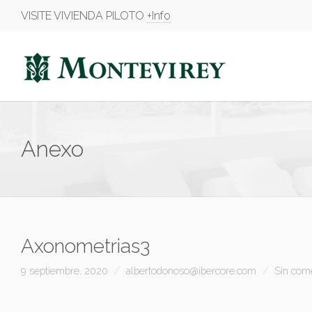
VISITE VIVIENDA PILOTO
+Info
Anexo
Axonometrias3
9 septiembre, 2020
albertodonoso@ibercore.com
Sin com