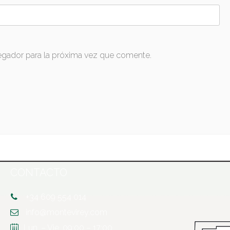
egador para la próxima vez que comente.
CONTACTO
+34 609 554 014
info@montevirey.com
Lun. – Vie. 09:00 – 17:00