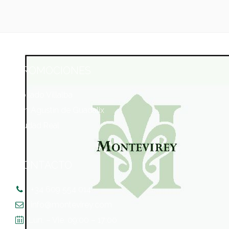
PROMOCIONES
Collado Villalba
San Agustín de Guadalix
Ciudad Real
CONTACTO
+34 609 554 014
info@montevirey.com
Lun. – Vie. 09:00 – 17:00