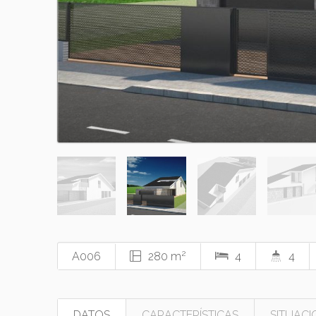
2
A006
280 m
4
4
DATOS
CARACTERÍSTICAS
SITUACI