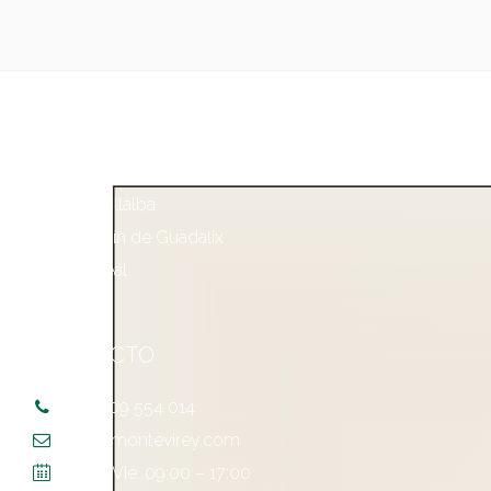
PROMOCIONES
Collado Villalba
San Agustín de Guadalix
Ciudad Real
CONTACTO
+34 609 554 014
info@montevirey.com
Lun. – Vie. 09:00 – 17:00