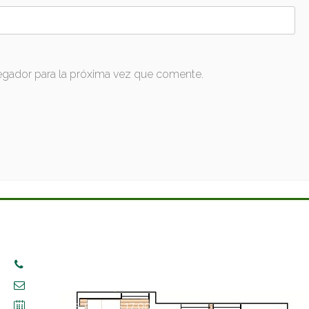
egador para la próxima vez que comente.
CONTACTO
+34 609 554 014
info@montevirey.com
Lun. – Vie. 09:00 – 17:00