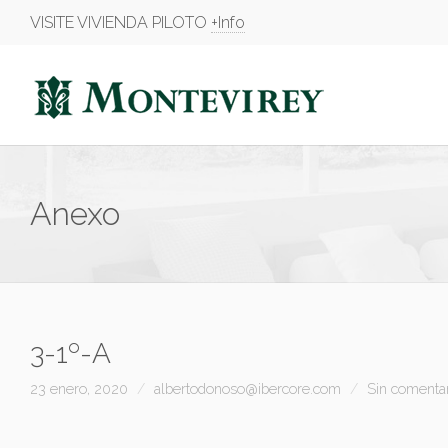
VISITE VIVIENDA PILOTO
+Info
Anexo
3-1º-A
23 enero, 2020
albertodonoso@ibercore.com
Sin comenta