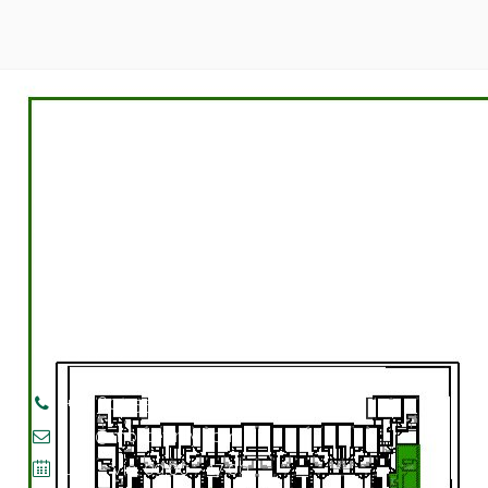
PROMOCIONES
Collado Villalba
San Agustín de Guadalix
Ciudad Real
CONTACTO
+34 609 554 014
info@montevirey.com
Lun. – Vie. 09:00 – 17:00