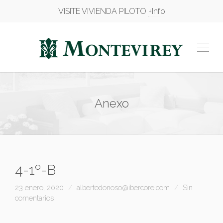
VISITE VIVIENDA PILOTO
+Info
Anexo
4-1º-B
23 enero, 2020
albertodonoso@ibercore.com
Sin
comentarios