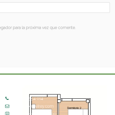
egador para la próxima vez que comente.
CONTACTO
+34 609 554 014
info@montevirey.com
Lun. – Vie. 09:00 – 17:00