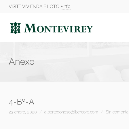
VISITE VIVIENDA PILOTO
+Info
Anexo
4-Bº-A
23 enero, 2020
albertodonoso@ibercore.com
Sin comenta