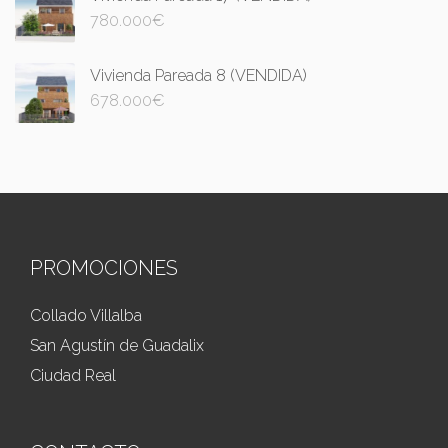
780.000
€
Vivienda Pareada 8 (VENDIDA)
678.000
€
PROMOCIONES
Collado Villalba
San Agustín de Guadalix
Ciudad Real