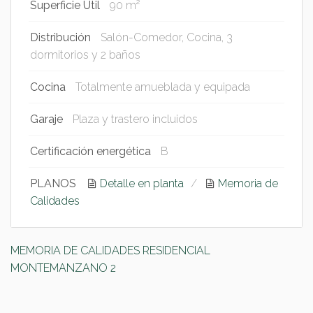
Superficie Util
90 m²
Distribución
Salón-Comedor, Cocina, 3
dormitorios y 2 baños
Cocina
Totalmente amueblada y equipada
Garaje
Plaza y trastero incluidos
Certificación energética
B
PLANOS
Detalle en planta
Memoria de
Calidades
MEMORIA DE CALIDADES RESIDENCIAL
MONTEMANZANO 2