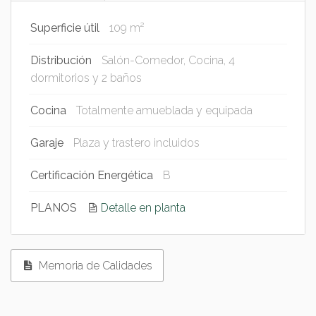
Superficie útil
109 m²
Distribución
Salón-Comedor, Cocina, 4
dormitorios y 2 baños
Cocina
Totalmente amueblada y equipada
Garaje
Plaza y trastero incluidos
Certificación Energética
B
PLANOS
Detalle en planta
Memoria de Calidades