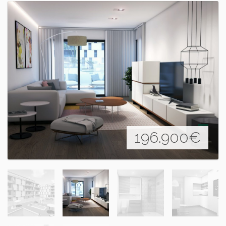
196.900
€