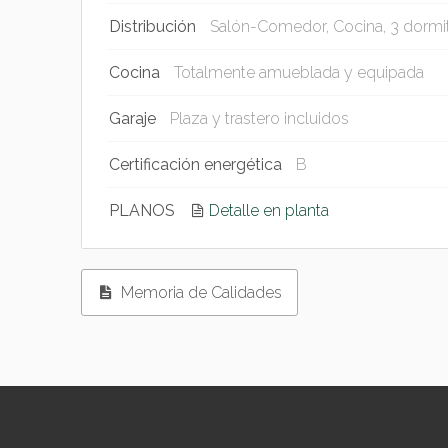
Superficie Util
86 m²
Distribución
Salón-Comedor, Cocina, 3 dormit
Cocina
Totalmente amueblada y equipada
Garaje
Plaza y trastero incluidos
Certificación energética
B
PLANOS
Detalle en planta
Memoria de Calidades