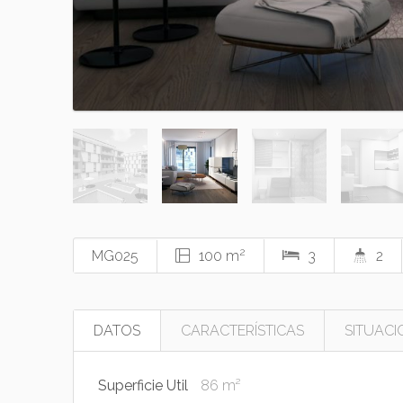
2
MG025
100 m
3
2
DATOS
CARACTERÍSTICAS
SITUACI