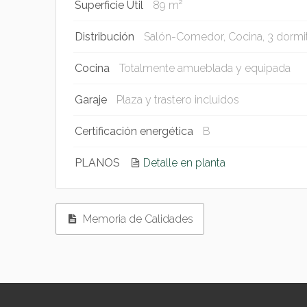
Superficie Util
89 m²
Distribución
Salón-Comedor, Cocina, 3 dormit
Cocina
Totalmente amueblada y equipada
Garaje
Plaza y trastero incluidos
Certificación energética
B
PLANOS
Detalle en planta
Memoria de Calidades