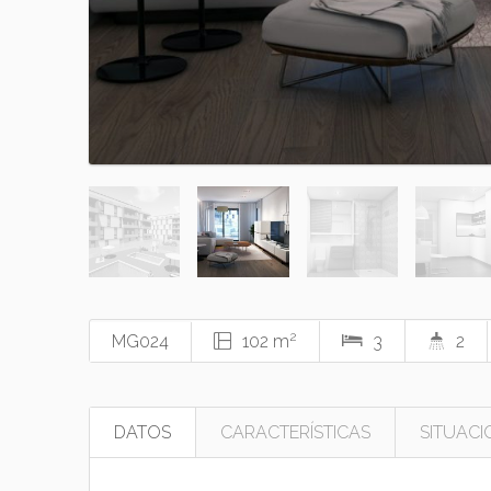
2
MG024
102 m
3
2
DATOS
CARACTERÍSTICAS
SITUACI