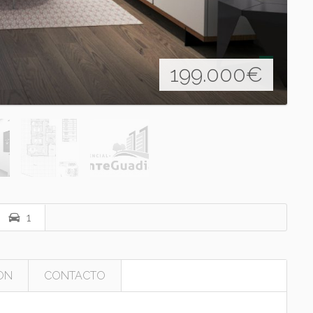
199.000
€
1
ON
CONTACTO