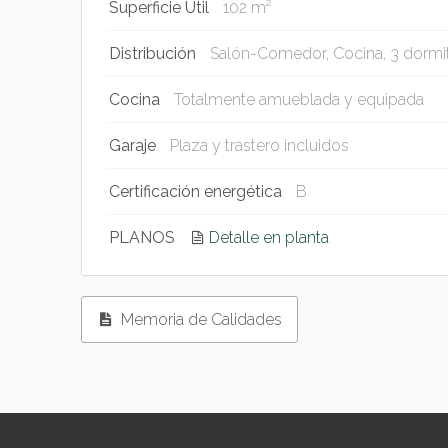
Superficie Util
102 m²
Distribución
Salón-Comedor, Cocina, 3 dormit
Cocina
Totalmente amueblada y equipada
Garaje
Plaza y trastero incluidos
Certificación energética
B
PLANOS
Detalle en planta
Memoria de Calidades