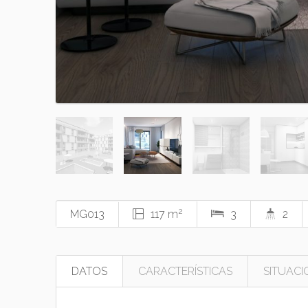
2
MG013
117 m
3
2
DATOS
CARACTERÍSTICAS
SITUACI